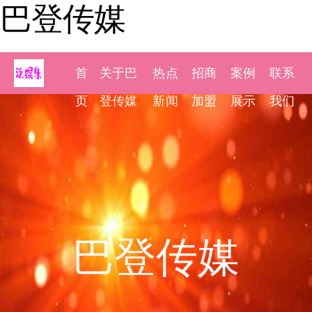
巴登传媒
首
关于巴
热点
招商
案例
联系
页
登传媒
新闻
加盟
展示
我们
巴登传媒