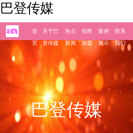
巴登传媒
首
关于巴
热点
招商
案例
联系
页
登传媒
新闻
加盟
展示
我们
巴登传媒