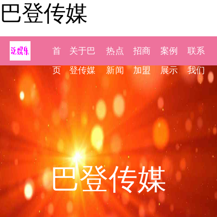
巴登传媒
首
关于巴
热点
招商
案例
联系
页
登传媒
新闻
加盟
展示
我们
巴登传媒