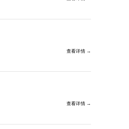
查看详情 →
查看详情 →