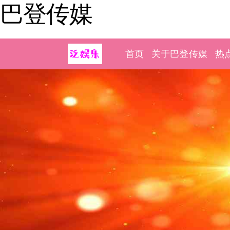
巴登传媒
首页
关于巴登传媒
热