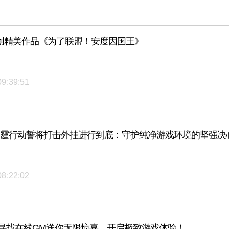
创精美作品《为了联盟！安度因国王》
09:39:51
雷霆行动誓将打击外挂进行到底：守护纯净游戏环境的坚强决
08:22:02
家寻找在线GM送你无限惊喜，开启极致游戏体验！