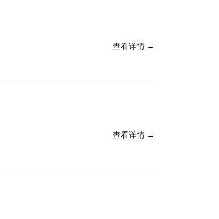
查看详情 →
查看详情 →