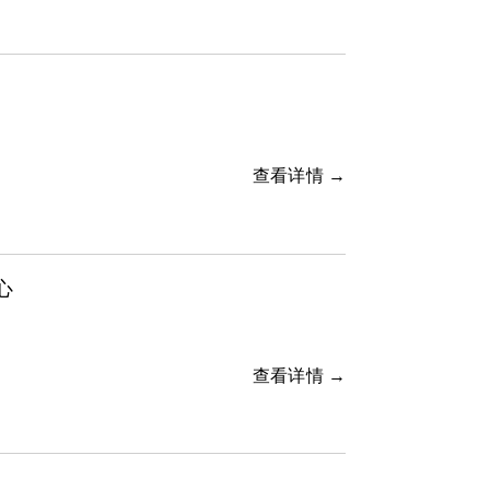
查看详情 →
心
查看详情 →