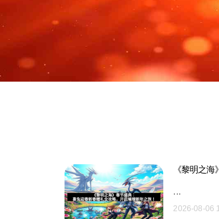
《黎明之海
···
2026-08-06 