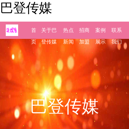
巴登传媒
首
关于巴
热点
招商
案例
联系
页
登传媒
新闻
加盟
展示
我们
巴登传媒