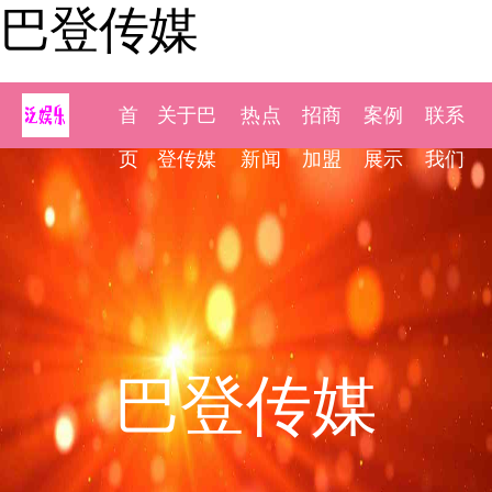
巴登传媒
首
关于巴
热点
招商
案例
联系
页
登传媒
新闻
加盟
展示
我们
巴登传媒