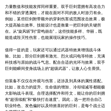
力量数值和技能发挥同样重要。双手巨剑需拥有高攻击力
和不错的穿透属性，才能在面对不同的敌人时游刃有余。
例如，某些巨剑附带额外的穿刺伤害或范围攻击效果，极
大提高输出效率。技能设计也是衡量一把巨剑的关键所
在。从“旋风斩”到“雷鸣崩击”，这些技能多样、华丽，既
能造成毁灭性伤害，也能展现玩家的操作技巧。
值得一提的是，玩家还可以通过武器特效来增强战斗体
验。比如，部分巨剑拥有激光、烈火或闪电等特效，充满
科技感与原始的战斗气息。配合合适的光环与效果，双手
巨剑能瞬间变身战场上的“超级武器”，让敌人心生畏惧。
但装备不仅仅在外观与伤害，还涉及到具体的属性搭配。
比如，攻击力的提升、生命值的增加、冷却缩减等都能极
大影响战斗表现。合理选择配件和符文，能让你的巨剑拥
有“超强续航”和“极快打击速度”。因此，选一把符合自己
职业特色、发色偏好以及特效喜好的巨剑，是每个战士迈