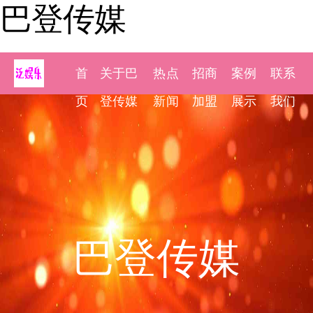
巴登传媒
首
关于巴
热点
招商
案例
联系
页
登传媒
新闻
加盟
展示
我们
巴登传媒