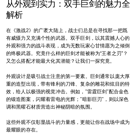
从外观到实力：双手巨剑的魅力全
解析
在《激战2》的广袤大陆上，战士们总是在寻找那一把既
有威慑力又充满个性的武器。双手巨剑，以其震撼人心的
外观和强力的战斗表现，成为无数玩家心甘情愿为之倾倒
的终极武器。究竟什么样的巨剑才能被称为“王者之刃”？
又怎么搭配才能最大化其潜能？让我们一探究竟。
外观设计是吸引战士注意的第一要素。巨剑通常以庞大厚
重的造型出现，带有锋利的刀锋、复杂的雕花和炫目的特
效，给人以极强的视觉冲击。例如，"雷霆巨剑"配合金色
的锻造图案，闪耀着雷电的光辉；"暗影巨刃"，则以深色
调和黑曜石材质营造出神秘阴暗的氛围。
这些外观不仅彰显战斗的力量感，更能让你在战场中成为
最耀眼的存在。