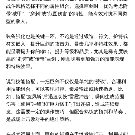
战斗风格选择不同的属性组合。选择巨剑时，优先考虑附
带“破甲”、“穿刺”或“范围伤害”的特性，能有效对抗不同类
型的敌人。
装备强化也是关键一环。不论是通过锻造、符文、护符或
符文嵌入，提升巨剑的攻击力、暴击几率和特殊效果，都
能显著提升你的输出。提升等级和品质，尤其是稀有度较
高的“史诗”或“传奇”巨剑，则意味着更加强力的技能表现
和特殊效果。
说到技能搭配，一把巨剑不仅仅是单纯的“劈砍”。合理利
用技能组合，可以实现群控、爆发输出或快速撤退。比
如，搭配“旋风斩”后迅速切换“雷霆冲击”，瞬间生成范围
伤害；或用“冲锋”和“巨力猛击”打出连招，造成连续爆
发。这需要一定的操作技巧，但配合熟练的预判和节奏，
是战场上击败对手的绝佳策略。
在战术运用方面，巨剑的强项在于爆发性打击。利用技能